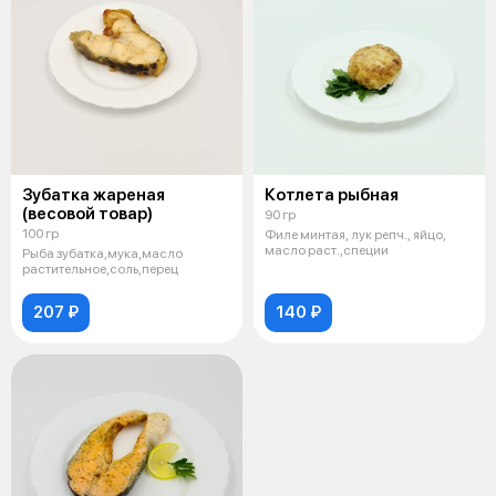
Зубатка жареная
Котлета рыбная
(весовой товар)
90 гр
100 гр
Филе минтая, лук репч., яйцо,
масло раст.,специи
Рыба зубатка,мука,масло
растительное,соль,перец
207 ₽
140 ₽