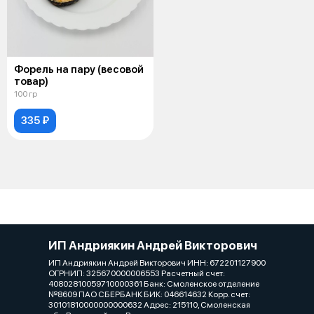
Форель на пару (весовой
товар)
100 гр
335 ₽
ИП Андриякин Андрей Викторович
ИП Андриякин Андрей Викторович ИНН: 672201127900
ОГРНИП: 325670000006553 Расчетный счет:
40802810059710000361 Банк: Смоленское отделение
№8609 ПАО СБЕРБАНК БИК: 046614632 Корр. счет:
30101810000000000632 Адрес: 215110, Смоленская