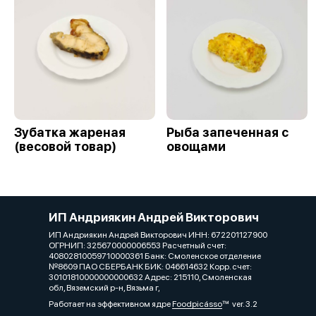
Зубатка жареная
Рыба запеченная с
(весовой товар)
овощами
ИП Андриякин Андрей Викторович
ИП Андриякин Андрей Викторович ИНН: 672201127900
ОГРНИП: 325670000006553 Расчетный счет:
40802810059710000361 Банк: Смоленское отделение
№8609 ПАО СБЕРБАНК БИК: 046614632 Корр. счет:
30101810000000000632 Адрес: 215110, Смоленская
обл, Вяземский р-н, Вязьма г,
Работает на эффективном ядре
Foodpicásso
ver. 3.2