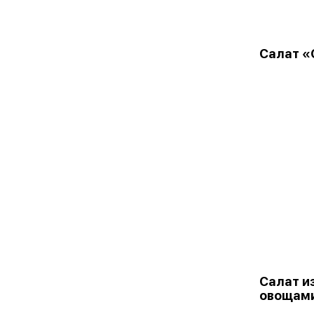
Салат «
Салат и
овощам