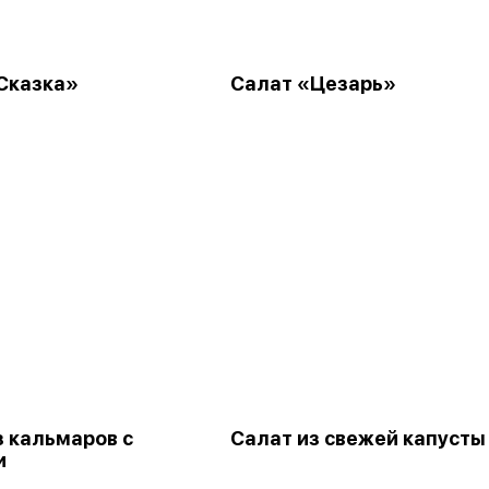
Сказка»
Салат «Цезарь»
з кальмаров с
Салат из свежей капусты
и