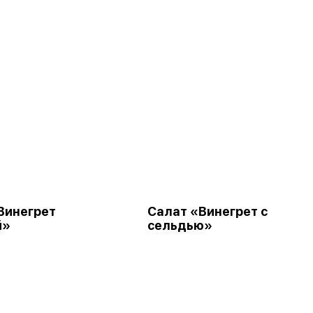
Винегрет
Салат «Винегрет с
й»
сельдью»