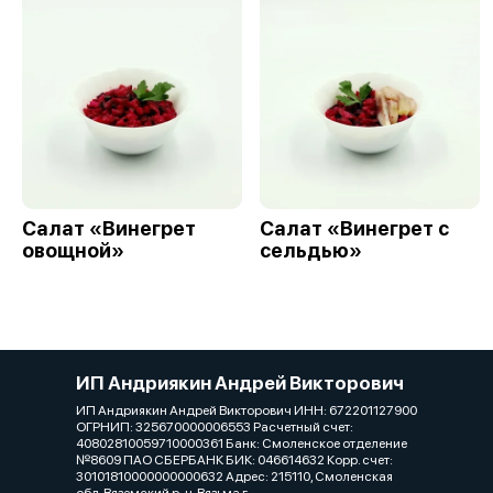
Салат «Винегрет
Салат «Винегрет с
овощной»
сельдью»
ИП Андриякин Андрей Викторович
ИП Андриякин Андрей Викторович ИНН: 672201127900
ОГРНИП: 325670000006553 Расчетный счет:
40802810059710000361 Банк: Смоленское отделение
№8609 ПАО СБЕРБАНК БИК: 046614632 Корр. счет:
30101810000000000632 Адрес: 215110, Смоленская