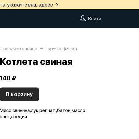
та, укажите ваш адрес →
Войти
Главная страница
Горячее (мясо)
Котлета свиная
140 ₽
В корзину
Мясо свинина,лук репчат.,батон,масло
раст,специи