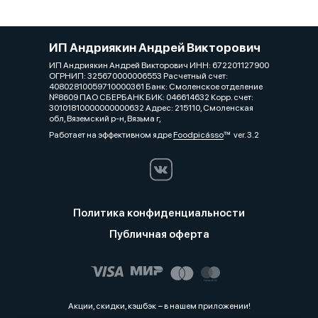
ИП Андриякин Андрей Викторович
ИП Андриякин Андрей Викторович ИНН: 672201127900
ОГРНИП: 325670000006553 Расчетный счет:
40802810059710000361 Банк: Смоленское отделение
№8609 ПАО СБЕРБАНК БИК: 046614632 Корр. счет:
30101810000000000632 Адрес: 215110, Смоленская
обл, Вяземский р-н, Вязьма г,
Работает на эффективном ядре
Foodpicásso
ver. 3.2
Политика конфиденциальности
Публичная оферта
Акции, скидки, кэшбэк − в нашем приложении!