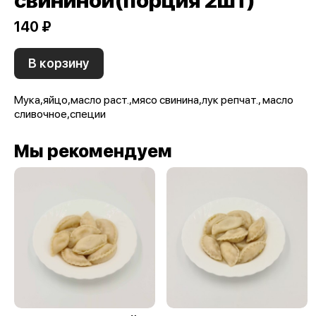
свининой(порция 2шт)
140 ₽
В корзину
Мука,яйцо,масло раст.,мясо свинина,лук репчат., масло
сливочное,специи
Мы рекомендуем