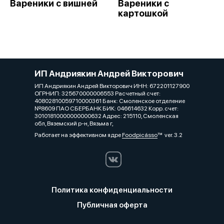
Вареники с вишней
Вареники с
картошкой
ИП Андриякин Андрей Викторович
ИП Андриякин Андрей Викторович ИНН: 672201127900
ОГРНИП: 325670000006553 Расчетный счет:
40802810059710000361 Банк: Смоленское отделение
№8609 ПАО СБЕРБАНК БИК: 046614632 Корр. счет:
30101810000000000632 Адрес: 215110, Смоленская
обл, Вяземский р-н, Вязьма г,
Работает на эффективном ядре
Foodpicásso
ver. 3.2
Политика конфиденциальности
Публичная оферта